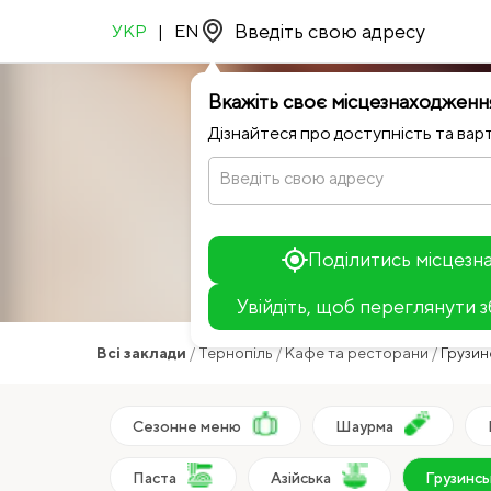
УКР
|
EN
Вкажіть своє місцезнаходженн
Дізнайтеся про доступність та варт
Замови
Введіть свою адресу
Поділитись місцез
Увійдіть, щоб переглянути 
Всі заклади
/
Тернопіль
/
Кафе та ресторани
/
Грузин
+
−
Сезонне меню
Шаурма
Паста
Азійська
Грузинсь