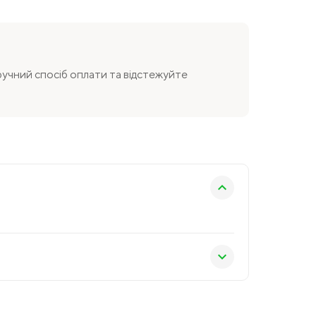
зручний спосіб оплати та відстежуйте
keyboard_arrow_right
keyboard_arrow_right