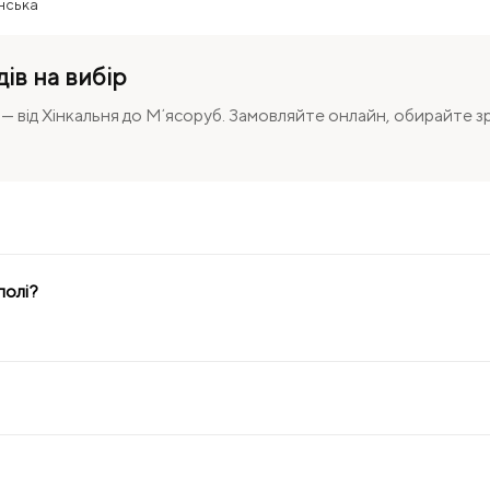
нська
дів на вибір
і — від Хінкальня до Мʼясоруб. Замовляйте онлайн, обирайте 
полі?