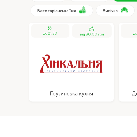
Вегетаріанська їжа
Випічка
alarm
до 21:30
до
від 80.00 грн
Грузинська кухня
Д