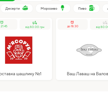
Десерти
Морозиво
Пиво
alarm
alarm
 21:45
до 18:30
від 80.00 грн
від 80.0
оставка шашлику №1
Ваш Лаваш на Валов