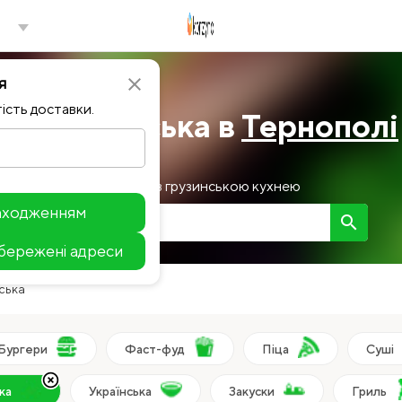
я
close
ість доставки.
ти Грузинська в
Тернополі
Заклади з грузинською кухнею
находженням
search
збережені адреси
Leaflet
ська
Бургери
Фаст-фуд
Піца
Суші
highlight_off
ка
Українська
Закуски
Гриль