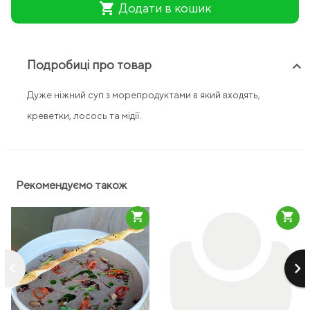
shopping_cart
Додати в кошик
Подробиці про товар
keyboard_arrow_up
Дуже ніжний суп з морепродуктами в який входять,
креветки, лосось та мідії.
Рекомендуємо також
shopping_cart
shopping_cart
keyboard_arrow_left
keyboard_arrow_right