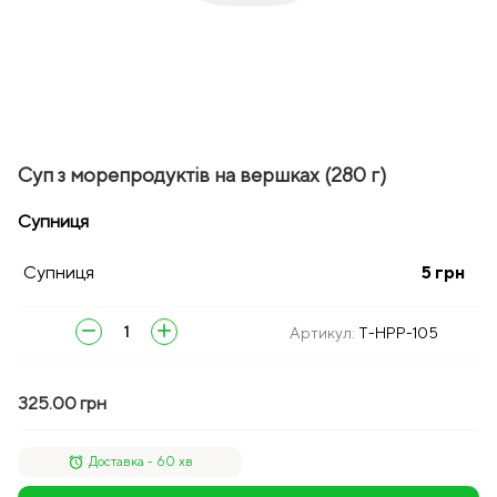
Суп з морепродуктів на вершках (280 г)
Супниця
Супниця
5
грн
remove
add
Артикул:
T-HPP-105
325.00 грн
alarm
Доставка - 60 хв