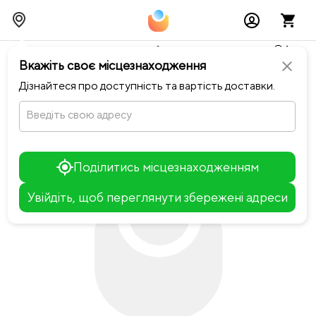
Тимчасово можливі перебої із онлайн оплатами🥺🔧
Вкажіть своє місцезнаходження
close
chevron_left
Повернутися до Happiness
Дізнайтеся про доступність та вартість доставки.
Введіть свою адресу
Поділитись місцезнаходженням
Увійдіть, щоб переглянути збережені адреси
Leaflet
+
−