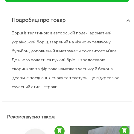
Подробиці про товар
keyboard_arrow_up
Борщ із телятиною в авторській подачі ароматний
український борщ, зварений на ніжному телячому
бульйоні, доповнений шматочками соковитого м’яса.
До нього подається пухкий бріош із золотавою
скоринкою та фірмова намазка з часнику й бекона —
ідеальне поєднання смаку та текстури, що підкреслює
сучасний стиль страви.
Рекомендуємо також
shopping_cart
shopping_cart