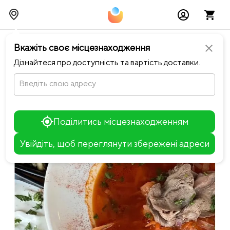
chevron_left
Повернутися до Happiness
Вкажіть своє місцезнаходження
close
Дізнайтеся про доступність та вартість доставки.
Введіть свою адресу
Поділитись місцезнаходженням
Увійдіть, щоб переглянути збережені адреси
Leaflet
+
−