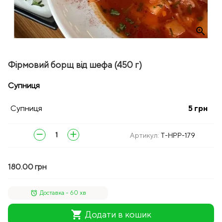
zoom_in
Фірмовий борщ від шефа (450 г)
Супниця
Супниця
5
грн
remove
add
Артикул:
T-HPP-179
180.00 грн
alarm
Доставка - 60 хв
shopping_cart
Додати в кошик