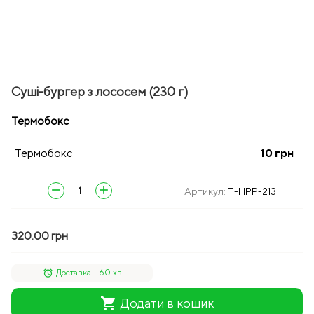
Суші-бургер з лососем (230 г)
Термобокс
Термобокс
10
грн
remove
add
Артикул:
T-HPP-213
320.00 грн
alarm
Доставка - 60 хв
shopping_cart
Додати в кошик