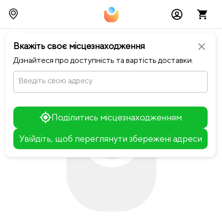
chevron_left
Повернутися до Happiness
Вкажіть своє місцезнаходження
close
Дізнайтеся про доступність та вартість доставки.
Введіть свою адресу
Поділитись місцезнаходженням
Увійдіть, щоб переглянути збережені адреси
Leaflet
+
−