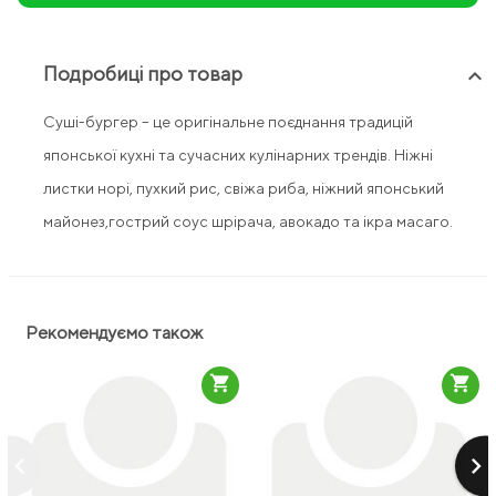
Подробиці про товар
keyboard_arrow_up
Суші-бургер – це оригінальне поєднання традицій
японської кухні та сучасних кулінарних трендів. Ніжні
листки норі, пухкий рис, свіжа риба, ніжний японський
майонез,гострий соус шрірача, авокадо та ікра масаго.
Рекомендуємо також
shopping_cart
shopping_cart
keyboard_arrow_left
keyboard_arrow_right