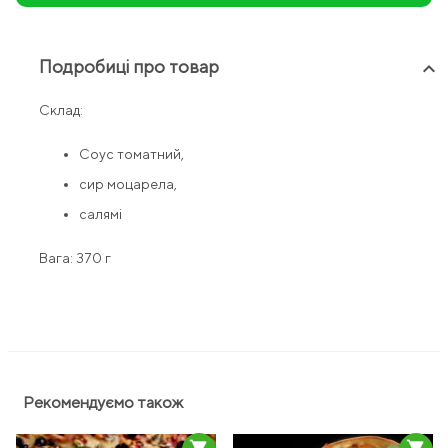
Подробиці про товар
keyboard_arrow_up
Склад:
Соус томатний,
сир моцарела,
салямі
Вага: 370 г
Рекомендуємо також