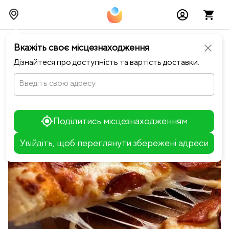
chevron_left
Повернутися до Happiness
Вкажіть своє місцезнаходження
close
Дізнайтеся про доступність та вартість доставки.
Введіть свою адресу
Поділитись місцезнаходженням
Увійдіть, щоб переглянути збережені адреси
Leaflet
+
−