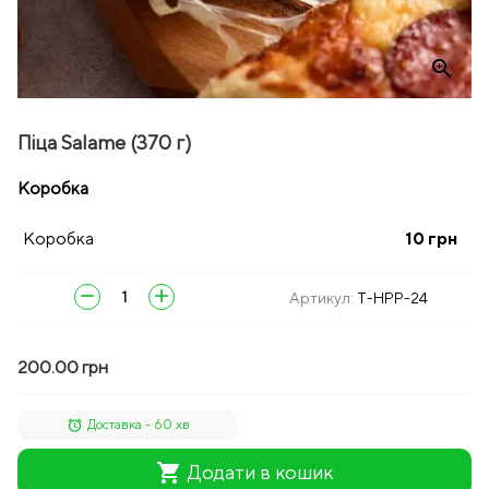
zoom_in
Піца Salame (370 г)
Коробка
Коробка
10
грн
remove
add
Артикул:
T-HPP-24
200.00 грн
alarm
Доставка - 60 хв
shopping_cart
Додати в кошик