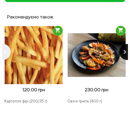
Рекомендуємо також
shopping_cart
shopping_cart
keyboard_arrow_left
keyboard_arrow_right
120.00 грн
230.00 грн
Картопля фрі (200/35 г)
Овочі гриль (400 г)