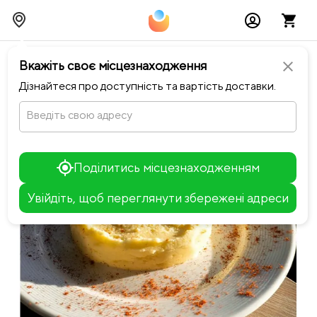
chevron_left
Повернутися до Happiness
Вкажіть своє місцезнаходження
close
Дізнайтеся про доступність та вартість доставки.
Введіть свою адресу
Поділитись місцезнаходженням
Увійдіть, щоб переглянути збережені адреси
Leaflet
+
−