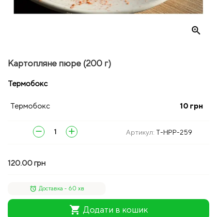
zoom_in
Картопляне пюре (200 г)
Термобокс
Термобокс
10
грн
remove
add
Артикул:
T-HPP-259
120.00 грн
alarm
Доставка - 60 хв
shopping_cart
Додати в кошик