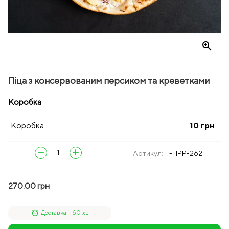
zoom_in
Піца з консервованим персиком та креветками
Коробка
Коробка
10
грн
remove
add
Артикул:
T-HPP-262
270.00 грн
alarm
Доставка - 60 хв