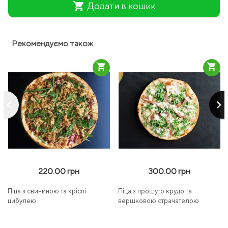
shopping_cart
Додати в кошик
Рекомендуємо також
shopping_cart
shopping_cart
keyboard_arrow_left
keyboard_arrow_right
220.00 грн
300.00 грн
Піца з свининою та кріспі
Піца з прошуто крудо та
цибулею
вершковою страчателою