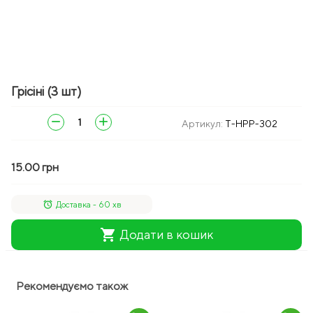
Грісіні (3 шт)
remove
add
Артикул:
T-HPP-302
15.00 грн
alarm
Доставка - 60 хв
shopping_cart
Додати в кошик
Рекомендуємо також