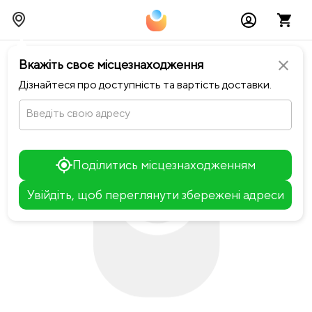
chevron_left
Повернутися до Happiness
Вкажіть своє місцезнаходження
close
Дізнайтеся про доступність та вартість доставки.
Введіть свою адресу
Поділитись місцезнаходженням
Увійдіть, щоб переглянути збережені адреси
Leaflet
+
−