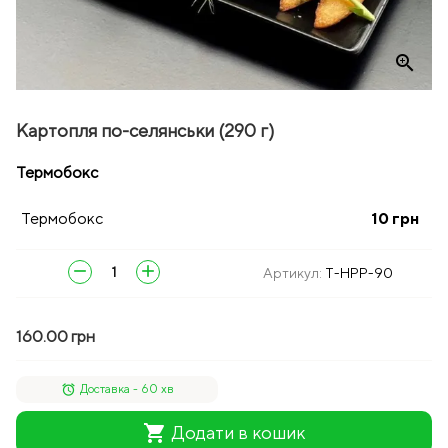
zoom_in
Картопля по-селянськи (290 г)
Термобокс
Термобокс
10
грн
remove
add
Артикул:
T-HPP-90
160.00 грн
alarm
Доставка - 60 хв
shopping_cart
Додати в кошик