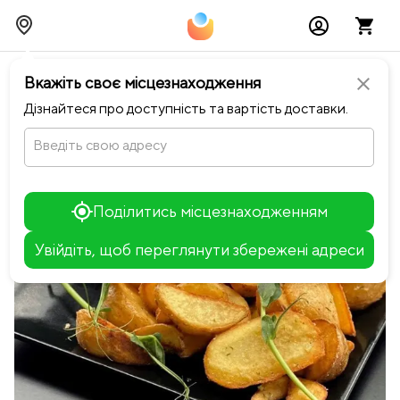
chevron_left
Повернутися до Happiness
Вкажіть своє місцезнаходження
close
Дізнайтеся про доступність та вартість доставки.
Введіть свою адресу
Поділитись місцезнаходженням
Увійдіть, щоб переглянути збережені адреси
Leaflet
+
−