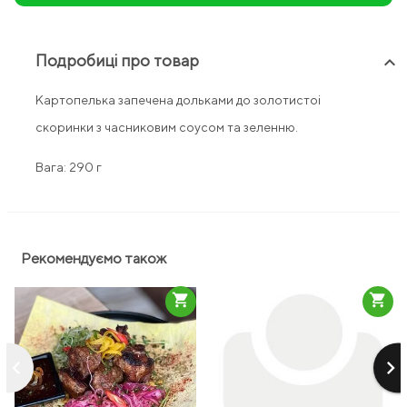
Подробиці про товар
keyboard_arrow_up
Картопелька запечена дольками до золотистоі
скоринки з часниковим соусом та зеленню.
Вага: 290 г
Рекомендуємо також
shopping_cart
shopping_cart
keyboard_arrow_left
keyboard_arrow_right