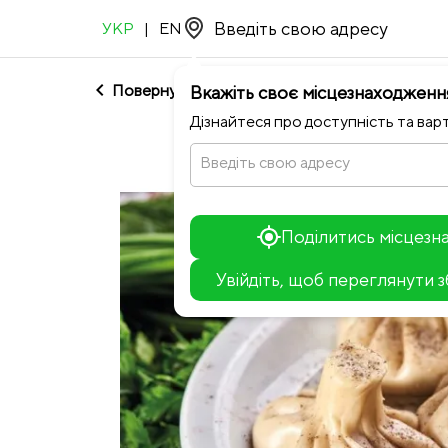
УКР
|
EN
chevron_left
Повернутися до Хінкальня
Вкажіть своє місцезнаходженн
Дізнайтеся про доступність та варт
Введіть свою адресу
Поділитись місцез
Увійдіть, щоб переглянути 
+
−