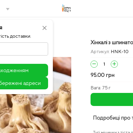
я
close
ість доставки.
Хінкалі з шпинато
Артикул:
HNK-10
remove
add
находженням
95.00 грн
збережені адреси
Leaflet
Вага:
75 г
Подробиці про 
Тугі мішечки з тіста