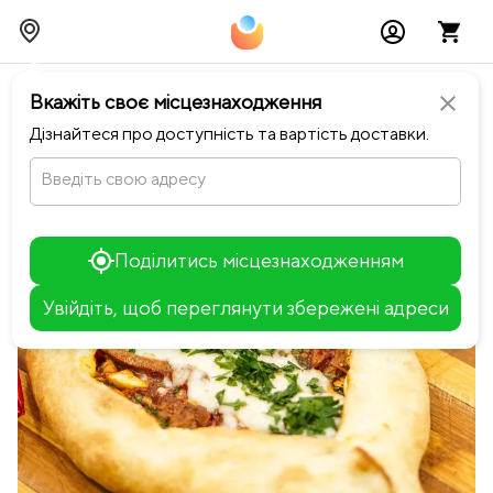
chevron_left
Повернутися до Хінкальня
Вкажіть своє місцезнаходження
close
Дізнайтеся про доступність та вартість доставки.
Введіть свою адресу
Поділитись місцезнаходженням
Увійдіть, щоб переглянути збережені адреси
Leaflet
+
−