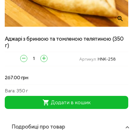
zoom_in
Аджарі з бринзою та томленою телятиною (350
г)
remove
add
Артикул:
HNK-258
267.00 грн
Вага:
350 г
shopping_cart
Додати в кошик
Подробиці про товар
keyboard_arrow_up