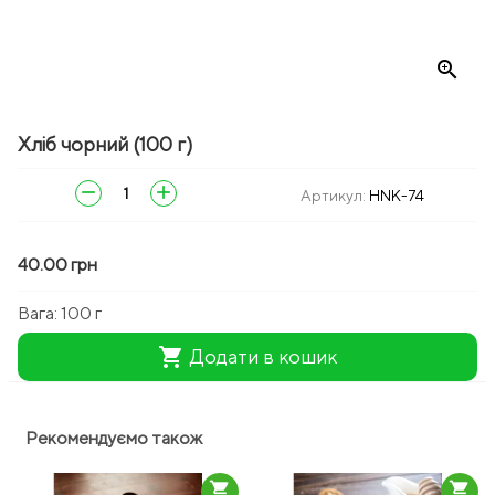
zoom_in
Хліб чорний (100 г)
remove
add
Артикул:
HNK-74
40.00 грн
Вага:
100 г
shopping_cart
Додати в кошик
Рекомендуємо також
shopping_cart
shopping_cart