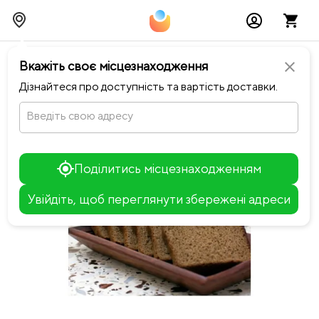
chevron_left
Повернутися до Хінкальня
Вкажіть своє місцезнаходження
close
Дізнайтеся про доступність та вартість доставки.
Введіть свою адресу
Поділитись місцезнаходженням
Увійдіть, щоб переглянути збережені адреси
Leaflet
+
−