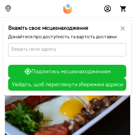
chevron_left
Повернутися до Le Rock
Вкажіть своє місцезнаходження
close
Дізнайтеся про доступність та вартість доставки.
Введіть свою адресу
Поділитись місцезнаходженням
Увійдіть, щоб переглянути збережені адреси
Leaflet
+
−