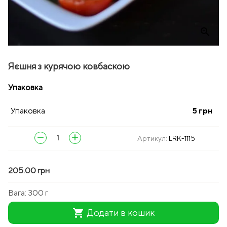
zoom_in
Яєшня з курячою ковбаскою
Упаковка
Упаковка
5
грн
remove
add
Артикул:
LRK-1115
205.00 грн
Вага:
300 г
shopping_cart
Додати в кошик