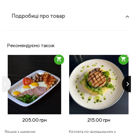
Подробиці про товар
keyboard_arrow_up
Рекомендуємо також
shopping_cart
shopping_cart
keyboard_arrow_left
keyboard_arrow_right
205.00 грн
215.00 грн
Яєшня з шинкою
Котлета по-домашньому з