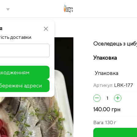
я
close
ість доставки.
Оселедець з ци
Упаковка
находженням
Упаковка
збережені адреси
Артикул:
LRK-177
Leaflet
remove
add
140.00 грн
Вага:
130 г