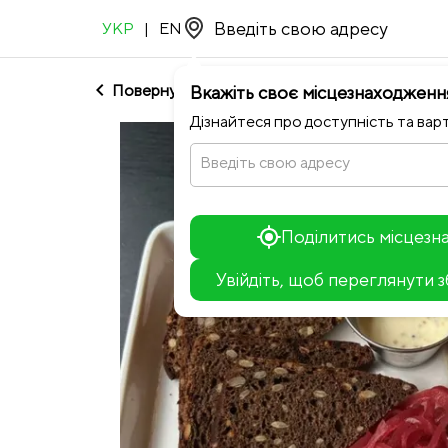
УКР
|
EN
chevron_left
Повернутися до Le Rock
Вкажіть своє місцезнаходженн
Дізнайтеся про доступність та варт
Введіть свою адресу
Поділитись місцез
Увійдіть, щоб переглянути 
+
−