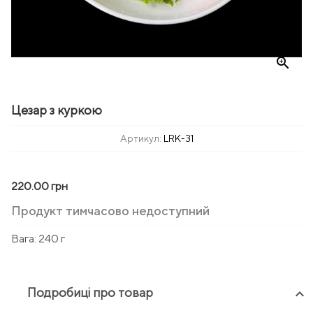
zoom_in
Цезар з куркою
Артикул:
LRK-31
220.00 грн
Продукт тимчасово недоступний
Вага:
240 г
Подробиці про товар
keyboard_arrow_up