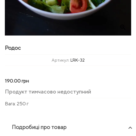
zoom_in
Родос
Артикул:
LRK-32
190.00 грн
Продукт тимчасово недоступний
Вага:
250 г
Подробиці про товар
keyboard_arrow_up