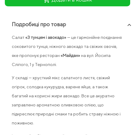
Подробиці про товар
keyboard_arrow_up
Салат
«З тунцем і авокадо»
— це гармонійне поєднання
соковитого тунця, ніжного авокадо та свіжих овочів,
яке пропонує ресторан
«Майдан»
на вул. Йосипа
Сліпого, 1 у Тернополі.
У складі — хрусткий мікс салатного листя, свіжий
огірок, солодка кукурудза, варене яйце, а також
багатий на корисні жири авокадо. Все це акуратно
заправлено ароматною оливковою олією, що
підкреслює природні смаки та робить страву ніжною і
поживною.