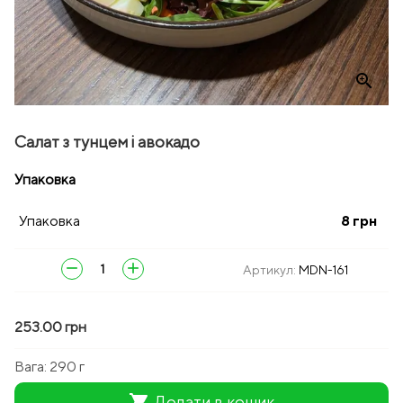
zoom_in
Салат з тунцем і авокадо
Упаковка
Упаковка
8
грн
remove
add
Артикул:
MDN-161
253.00 грн
Вага:
290 г
shopping_cart
Додати в кошик