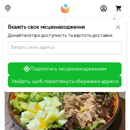
Тимчасово можливі перебої із онлайн оплатами🥺🔧
Вкажіть своє місцезнаходження
close
chevron_left
Повернутися до Ресторан Майдан
Дізнайтеся про доступність та вартість доставки.
Введіть свою адресу
Поділитись місцезнаходженням
Увійдіть, щоб переглянути збережені адреси
Leaflet
+
−