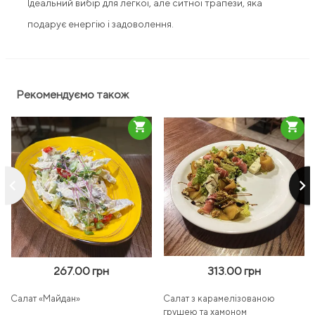
Ідеальний вибір для легкої, але ситної трапези, яка
подарує енергію і задоволення.
Рекомендуємо також
shopping_cart
shopping_cart
keyboard_arrow_left
keyboard_arrow_right
267.00 грн
313.00 грн
Салат «Майдан»
Салат з карамелізованою
грушею та хамоном