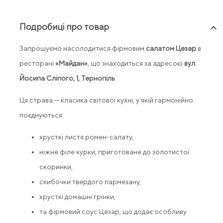
Подробиці про товар
keyboard_arrow_up
Запрошуємо насолодитися фірмовим
салатом Цезар
в
ресторані
«Майдан»
, що знаходиться за адресою
вул.
Йосипа Сліпого, 1, Тернопіль
.
Ця страва — класика світової кухні, у якій гармонійно
поєднуються:
хрусткі листя ромен-салату,
ніжне філе курки, приготоване до золотистої
скоринки,
скибочки твердого пармезану,
хрусткі домашні грінки,
та фірмовий соус Цезар, що додає особливу