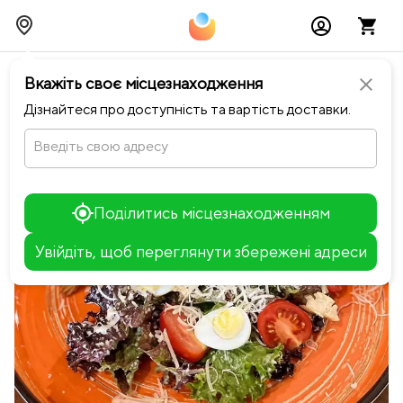
chevron_left
Повернутися до Ресторан Майдан
Вкажіть своє місцезнаходження
close
Дізнайтеся про доступність та вартість доставки.
Введіть свою адресу
Поділитись місцезнаходженням
Увійдіть, щоб переглянути збережені адреси
Leaflet
+
−