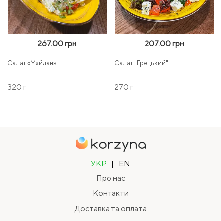
267.00 грн
207.00 грн
Салат «Майдан»
Салат "Грецький"
320 г
270 г
УКР
|
EN
Про нас
Контакти
Доставка та оплата