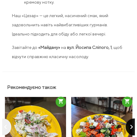
кремову нотку.
Наш «Цезар» — це легкий, насичений смак, який
задовольнить навіть найвибагливіших гурманів.
Ідеально підходить для обіду або легкої вечері.
Завітайте до
«Майдану»
на
вул. Йосипа Сліпого, 1
, щоб
відчути справжню класичну насолоду.
Рекомендуємо також
shopping_cart
shopping_cart
keyboard_arrow_left
keyboard_arrow_right