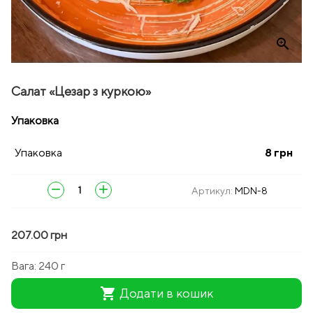
zoom_in
Салат «Цезар з куркою»
Упаковка
Упаковка
8
грн
remove
add
Артикул:
MDN-8
207.00 грн
Вага:
240 г
shopping_cart
Додати в кошик