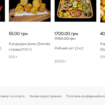
55.00 грн
1700.00 грн
40
1950.00 грн
Кукурудза гриль (Вагова
Ка
)
Рибний сет (2 кг)
страва/100 г)
(В
100 г
10
2000 г
тавка та оплата
Умови користування
Політика конфіденційнос