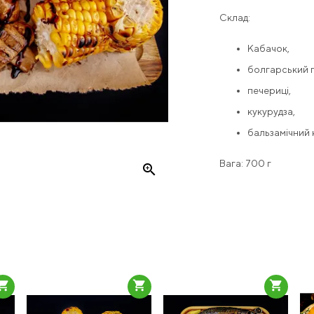
Склад:
Кабачок,
болгарський 
печериці,
кукурудза,
бальзамічний
Вага: 700 г
zoom_in
pping_cart
shopping_cart
shopping_cart