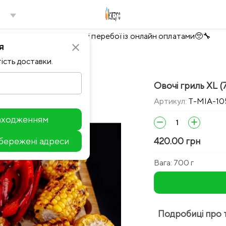
Тимчасово можливі перебої із онлайн оплатами🥺🔧
я
close
ість доставки.
Овочі гриль XL (
Артикул:
T-MIA-10
находженням
remove
add
збережені адреси
420.00 грн
Leaflet
Вага:
700 г
Подробиці про 