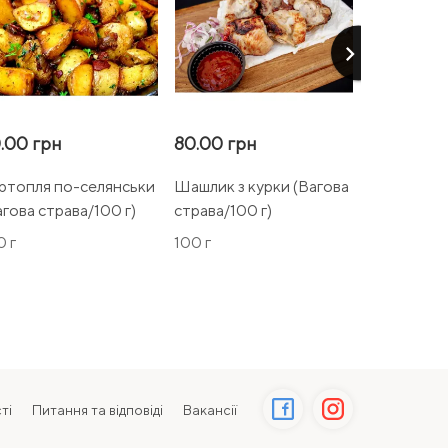
keyboard_arrow_right
.00 грн
80.00 грн
85.00 гр
ртопля по-селянськи
Шашлик з курки (Вагова
Шашлик зі
агова страва/100 г)
страва/100 г)
ошийка (В
страва/100
0 г
100 г
100 г
ті
Питання та відповіді
Вакансії