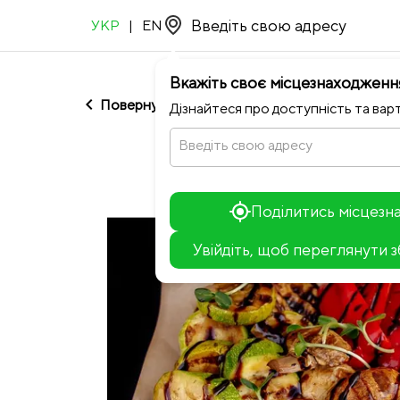
УКР
|
EN
Вкажіть своє місцезнаходженн
chevron_left
Повернутися до М'ясо з м'ясом
Дізнайтеся про доступність та варт
Введіть свою адресу
Поділитись місцез
Увійдіть, щоб переглянути 
+
−