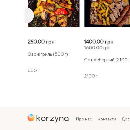
keyboard_arrow_left
280.00 грн
1400.00 грн
1600.00 грн
Овочі гриль (500 г)
Сет реберний (2100 г
500 г
2100 г
Про нас
Контакти
Дос