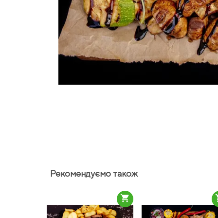
Рекомендуємо також
shopping_cart
sho