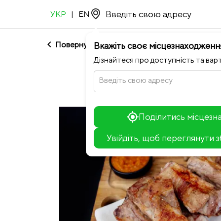
УКР
|
EN
chevron_left
Повернутися до М'ясо з м'ясом
Вкажіть своє місцезнаходженн
Дізнайтеся про доступність та варт
Введіть свою адресу
Поділитись місцез
Увійдіть, щоб переглянути 
+
−