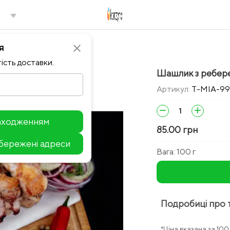
я
close
ість доставки.
Шашлик з ребере
Артикул:
T-MIA-99
remove
add
находженням
85.00 грн
збережені адреси
Leaflet
Вага:
100 г
Подробиці про 
*Ціна вказана за 10