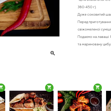
380-450 г).
Дуже соковитий шаш
Перед приготування
свіжомеленої суміші 
Подаємо на лаваші.
та мариновану цибу
zoom_in
pping_cart
shopping_cart
shopping_cart