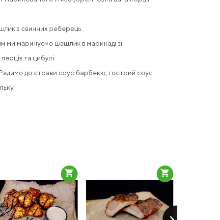
лик з свинних реберець.
м ми маринуємо шашлик в маринаді зі
перців та цибулі.
 Радимо до страви соус барбекю, гострий соус
льку.
shopping_cart
shopping_cart
keyboard_arrow_right