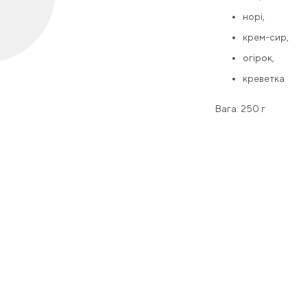
норі,
крем-сир,
огірок,
креветка
Вага: 250 г