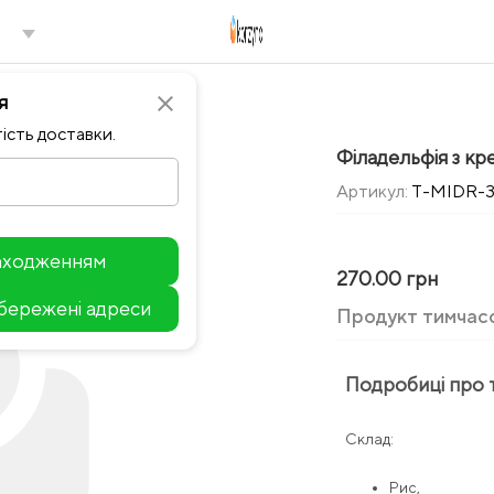
я
close
ість доставки.
Філадельфія з кр
Артикул:
T-MIDR-
находженням
270.00 грн
збережені адреси
Продукт тимчас
Leaflet
Подробиці про 
Склад:
Рис,