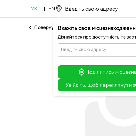
УКР
|
EN
chevron_left
Повернутися до МІДЬ
Вкажіть своє місцезнаходженн
Дізнайтеся про доступність та варт
Введіть свою адресу
Поділитись місцез
Увійдіть, щоб переглянути 
+
−