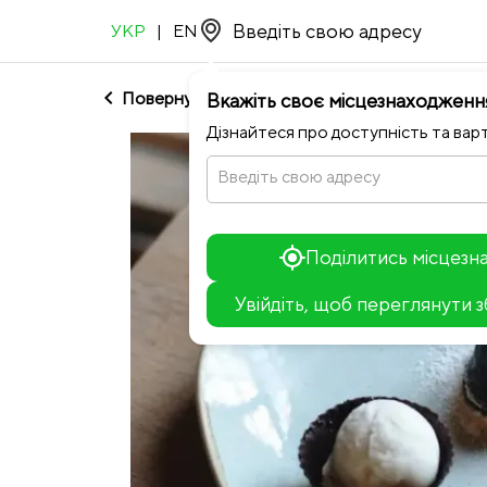
УКР
|
EN
chevron_left
Повернутися до Pasta Fresca
Вкажіть своє місцезнаходженн
Дізнайтеся про доступність та варт
Введіть свою адресу
Поділитись місцез
Увійдіть, щоб переглянути 
+
−