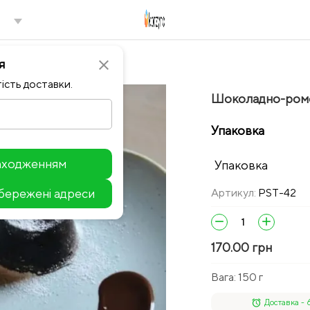
я
close
ість доставки.
Шоколадно-ромов
Упаковка
находженням
Упаковка
збережені адреси
Артикул:
PST-42
Leaflet
remove
add
170.00 грн
Вага:
150 г
alarm
Доставка - 