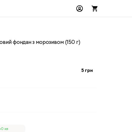
ий фондан з морозивом (150 г)
5
грн
60 хв