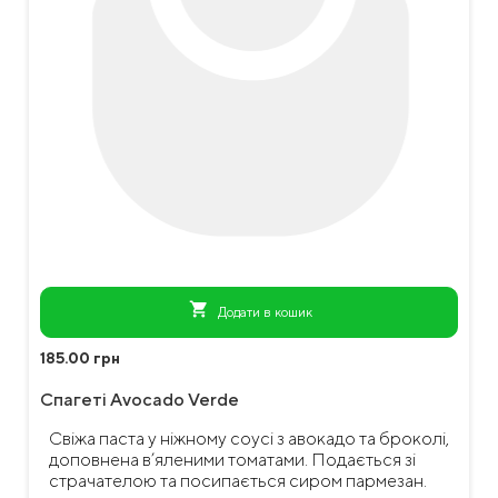
shopping_cart
Додати в кошик
185.00 грн
Спагеті Avocado Verde
Свіжа паста у ніжному соусі з авокадо та броколі,
доповнена в’яленими томатами. Подається зі
страчателою та посипається сиром пармезан.