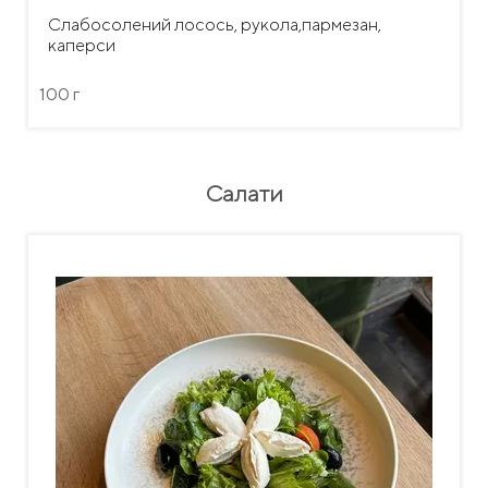
Слабосолений лосось, рукола,пармезан,
каперси
100 г
Салати