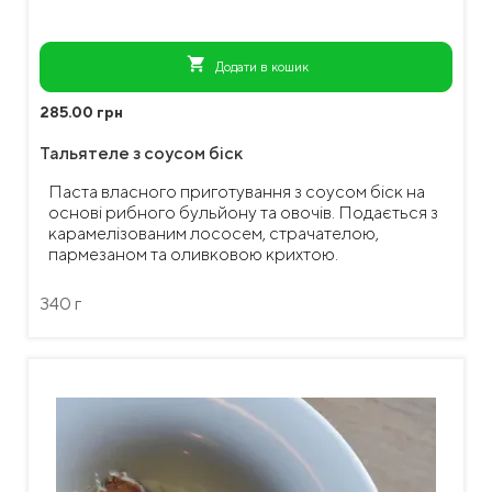
shopping_cart
Додати в кошик
285.00 грн
Тальятеле з соусом біск
Паста власного приготування з соусом бiск на
основі рибного бульйону та овочів. Подається з
карамелізованим лососем, страчателою,
пармезаном та оливковою крихтою.
340 г