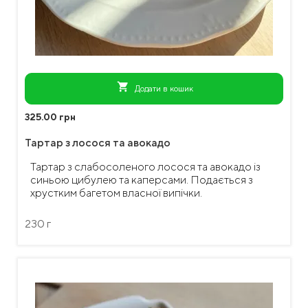
shopping_cart
Додати в кошик
325.00 грн
Тартар з лосося та авокадо
Тартар з слабосоленого лосося та авокадо із
синьою цибулею та каперсами. Подається з
хрустким багетом власної випічки.
230 г