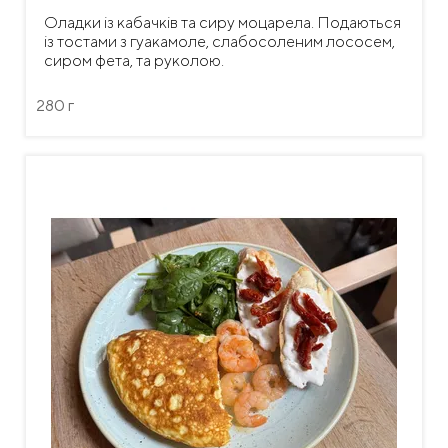
Оладки із кабачків та сиру моцарела. Подаються
із тостами з гуакамоле, слабосоленим лососем,
сиром фета, та руколою.
280 г