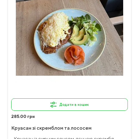
Додати в кошик
285.00 грн
Круасан зі скремблом та лососем
Круасан із сирним соусом, яєчнею скрембл,