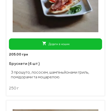
shopping_cart
Додати в кошик
205.00 грн
Брускети (4 шт.)
З прошуто, лососем, шампіньйонами гриль,
помідорами та моцарелою.
250 г