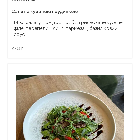
Салат з курячою грудинкою
Мікс салату, помідор, гриби, грильоване куряче
філе, перепелині яйця, пармезан, базиліковий
соус
270 г