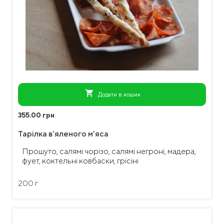
shopping_cart
Додати в кошик
355.00 грн
Тарілка в'яленого м'яса
Прошуто, салямі чорізо, салямі негроні, мадера,
фует, коктельні ковбаски, грісіні
200 г