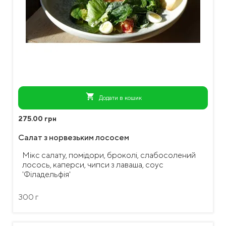
shopping_cart
Додати в кошик
275.00 грн
Салат з норвезьким лососем
Мікс салату, помідори, броколі, слабосолений
лосось, каперси, чипси з лаваша, соус
'Філадельфія'
300 г