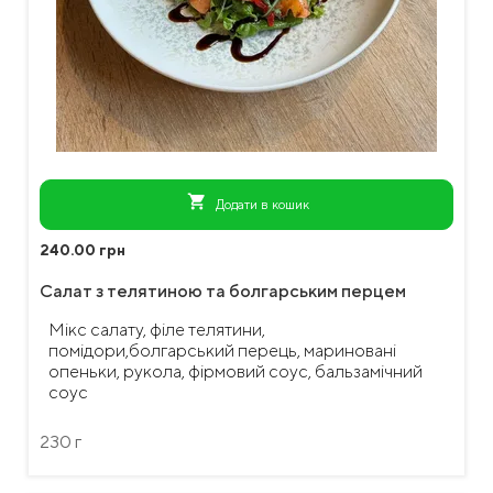
shopping_cart
Додати в кошик
240.00 грн
Салат з телятиною та болгарським перцем
Мікс салату, філе телятини,
помідори,болгарський перець, мариновані
опеньки, рукола, фірмовий соус, бальзамічний
соус
230 г