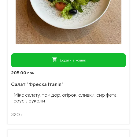
shopping_cart
Додати в кошик
205.00 грн
Салат "Фреска Італія"
Мікс салату, помідор, огірок, оливки, сир фета,
соус з руколи
320 г