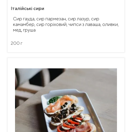
Італійські сири
Сир гауда, сир пармезан, сир лазур, сир
камамбер, сир горіховий, чипси з лаваша, оливки,
мед, груша
200 г