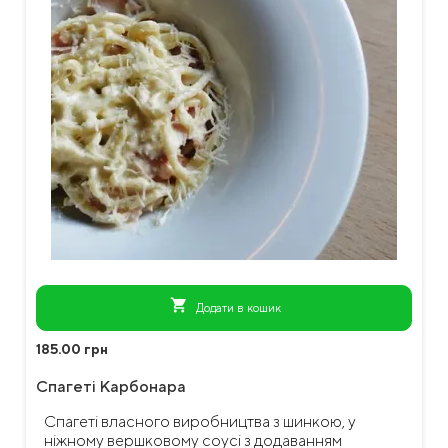
shopping_cart
Додати в кошик
185.00 грн
Спагеті Карбонара
Спагеті власного виробництва з шинкою, у
ніжному вершковому соусі з додаванням