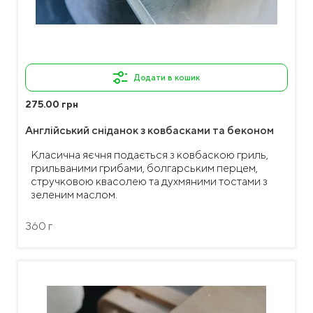
Додати в кошик
275.00 грн
Англійський сніданок з ковбасками та беконом
Класична яєчня подається з ковбаскою гриль,
грильваними грибами, болгарським перцем,
стручковою квасолею та духмяними тостами з
зеленим маслом.
360 г