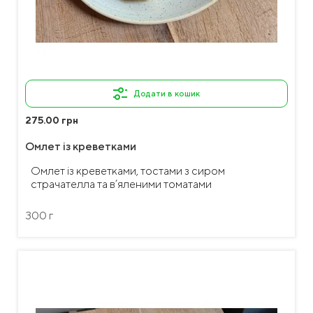
Додати в кошик
275.00 грн
Омлет із креветками
Омлет із креветками, тостами з сиром
страчателла та в’яленими томатами
300 г