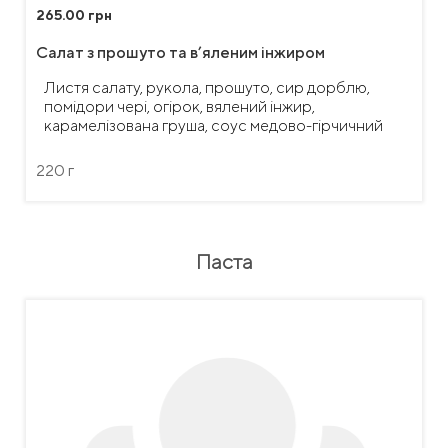
265.00 грн
Салат з прошуто та в’яленим інжиром
Листя салату, рукола, прошуто, сир дорблю,
помідори чері, огірок, вялений інжир,
карамелізована груша, соус медово-гірчичний
220 г
Паста