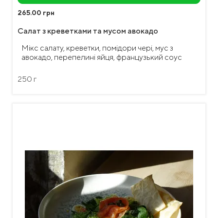
265.00 грн
Салат з креветками та мусом авокадо
Мікс салату, креветки, помідори чері, мус з
авокадо, перепелині яйця, французький соус
250 г