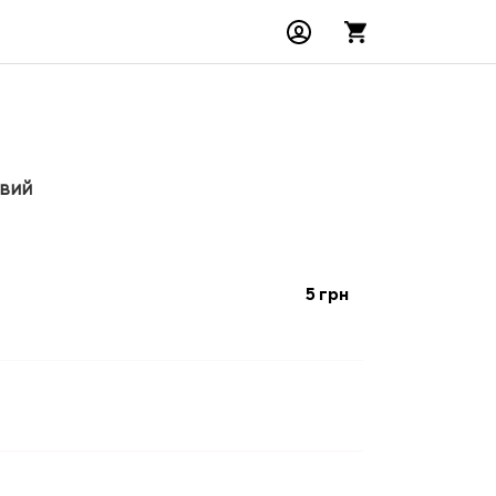
овий
5
грн