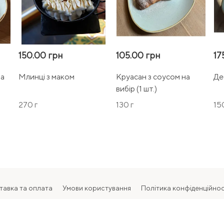
150.00 грн
105.00 грн
17
та
Млинці з маком
Круасан з соусом на
Де
вибір (1 шт.)
270 г
130 г
15
тавка та оплата
Умови користування
Політика конфіденційнос
2026 Всі права захищені