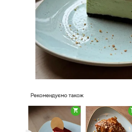
Рекомендуємо також
shopping_cart
sho