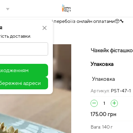
Тимчасово можливі перебої із онлайн оплатами🥺🔧
я
close
ість доставки.
Чізкейк фісташк
Упаковка
находженням
Упаковка
збережені адреси
Leaflet
Артикул:
PST-47-1
remove
add
175.00 грн
Вага:
140 г