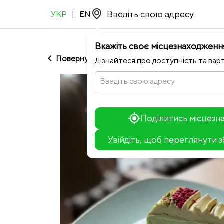
УКР
|
EN
Вкажіть своє місцезнаходженн
chevron_left
Повернутися до Pasta Fresca
Дізнайтеся про доступність та варт
Введіть свою адресу
Поділитись місцез
Увійдіть, щоб переглянути 
+
−