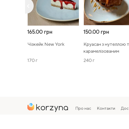
keyboard_arrow_left
165.00 грн
150.00 грн
Чізкейк New York
Круасан з нутеллою 
карамелізованим
бананом
170 г
240 г
Про нас
Контакти
Дос