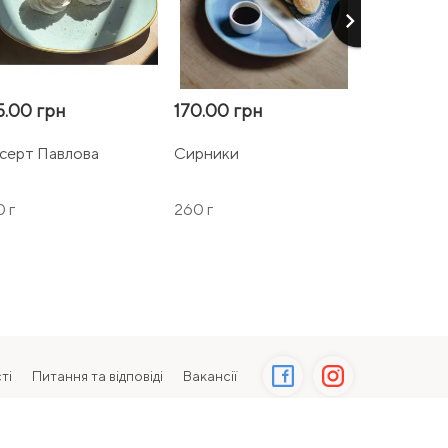
keyboard_arrow_right
5.00 грн
170.00 грн
170.00 г
серт Павлова
Сирники
Горіховий
0 г
260 г
140 г
ті
Питання та відповіді
Вакансії