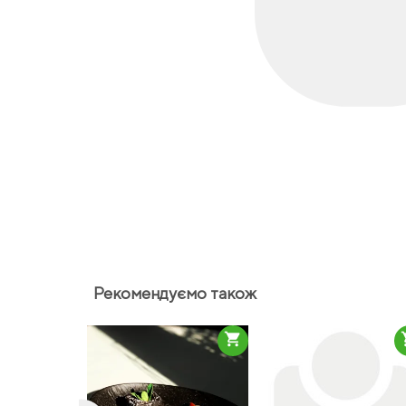
Рекомендуємо також
shopping_cart
sho