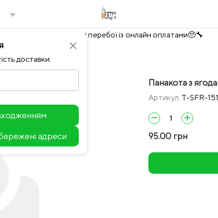
Тимчасово можливі перебої із онлайн оплатами🥺🔧
я
close
ість доставки.
Панакота з ягода
Артикул:
T-SFR-15
находженням
remove
add
збережені адреси
95.00 грн
Leaflet