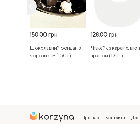
keyboard_arrow_left
150.00 грн
128.00 грн
Шоколадний фондан з
Чізкейк з карамеллю 
морозивом (150 г)
архісом (120 г)
Про нас
Контакти
Дос