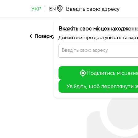
УКР
|
EN
Вкажіть своє місцезнаходженн
chevron_left
Повернутися до Sfera
Дізнайтеся про доступність та варт
Введіть свою адресу
Поділитись місцез
Увійдіть, щоб переглянути 
+
−