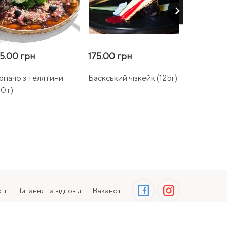
keyboard_arrow_right
5.00 грн
175.00 грн
155.00 гр
рпачо з телятини
Баскський чізкейк (125г)
Наполеон 
0 г)
ті
Питання та відповіді
Вакансії