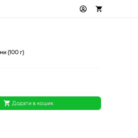
ми (100 г)
1
shopping_cart
Додати в кошик