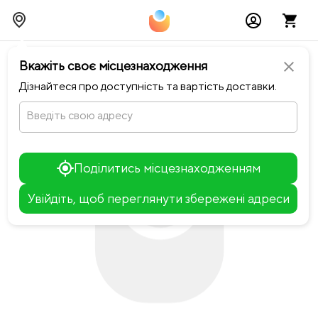
chevron_left
Повернутися до Sfera
Вкажіть своє місцезнаходження
close
Дізнайтеся про доступність та вартість доставки.
Введіть свою адресу
Поділитись місцезнаходженням
Увійдіть, щоб переглянути збережені адреси
Leaflet
+
−