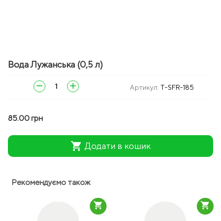
Вода Лужанська (0,5 л)
remove
add
Артикул:
T-SFR-185
85.00 грн
shopping_cart
Додати в кошик
Рекомендуємо також
shopping_cart
shopping_cart