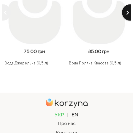
keyboard_arrow_left
keyboard_arrow_right
75.00 грн
85.00 грн
Вода Джерельна (0,5 л)
Вода Поляна Квасова (0,5 л)
УКР
|
EN
Про нас
Контакти