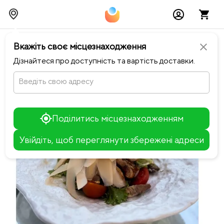
chevron_left
Повернутися до Sfera
Вкажіть своє місцезнаходження
close
Дізнайтеся про доступність та вартість доставки.
Введіть свою адресу
Поділитись місцезнаходженням
Увійдіть, щоб переглянути збережені адреси
Leaflet
+
−