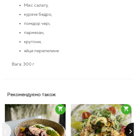
Мікс салату,
куряче бедро,
помідор чері,
пармезан,
крутони,
яйце перепелине
Вага: 300 г
Рекомендуємо також
shopping_cart
shopping_cart
keyboard_arrow_left
keyboard_arrow_right