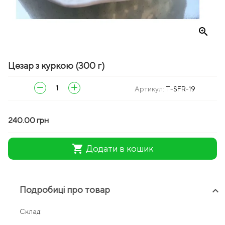
zoom_in
Цезар з куркою (300 г)
remove
add
Артикул:
T-SFR-19
240.00 грн
shopping_cart
Додати в кошик
Подробиці про товар
keyboard_arrow_up
Склад: