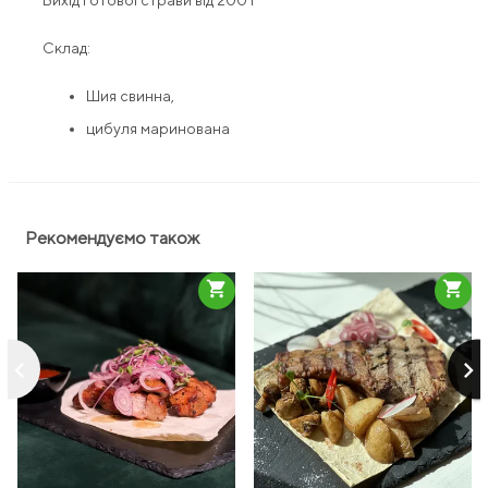
Вихід готової страви від 200 г
Склад:
Шия свинна,
цибуля маринована
Рекомендуємо також
shopping_cart
shopping_cart
keyboard_arrow_left
keyboard_arrow_right