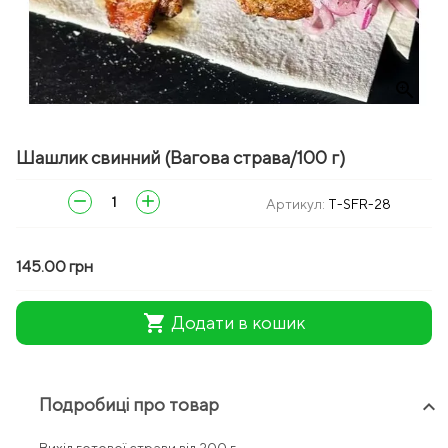
zoom_in
Шашлик свинний (Вагова страва/100 г)
remove
add
Артикул:
T-SFR-28
145.00 грн
shopping_cart
Додати в кошик
Подробиці про товар
keyboard_arrow_up