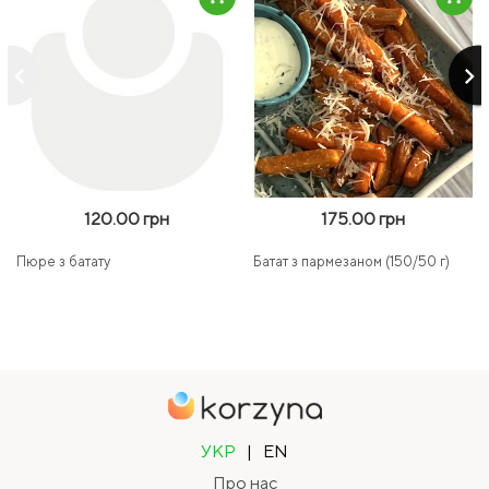
keyboard_arrow_left
keyboard_arrow_right
120.00 грн
175.00 грн
Пюре з батату
Батат з пармезаном (150/50 г)
УКР
|
EN
Про нас