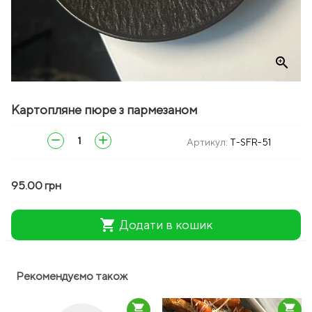
zoom_in
Картопляне пюре з пармезаном
remove
add
Артикул:
T-SFR-51
95.00 грн
shopping_cart
Додати в кошик
Рекомендуємо також
shopping_cart
shopping_cart