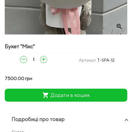
zoom_in
Букет "Мікс"
remove
add
Артикул:
T-SPA-12
7500.00 грн
shopping_cart
Додати в кошик
Подробиці про товар
keyboard_arrow_up