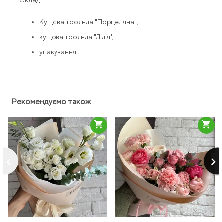
Склад:
Кущова троянда "Порцеляна",
кущова троянда "Лідія",
упакування
Рекомендуємо також
shopping_cart
shopping_cart
keyboard_arrow_left
keyboard_arrow_right