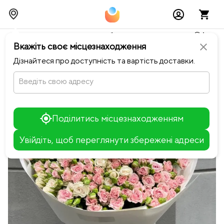
Тимчасово можливі перебої із онлайн оплатами🥺🔧
Вкажіть своє місцезнаходження
close
chevron_left
Повернутися до Sparkle
Дізнайтеся про доступність та вартість доставки.
Введіть свою адресу
Поділитись місцезнаходженням
Увійдіть, щоб переглянути збережені адреси
Leaflet
+
−