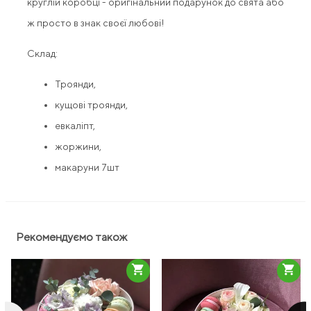
круглій коробці - оригінальний подарунок до свята або
ж просто в знак своєї любові!
Склад:
Троянди,
кущові троянди,
евкаліпт,
жоржини,
макаруни 7шт
Рекомендуємо також
shopping_cart
shopping_cart