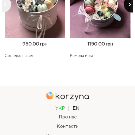
keyboard_arrow_left
keyboard_arrow_right
950.00 грн
1150.00 грн
Солодке щастя
Рожева мрія
УКР
|
EN
Про нас
Контакти