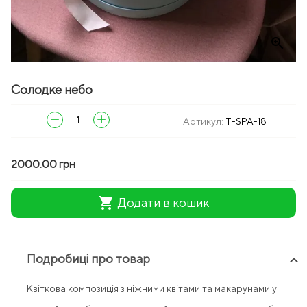
zoom_in
Солодке небо
remove
add
Артикул:
T-SPA-18
2000.00 грн
shopping_cart
Додати в кошик
Подробиці про товар
keyboard_arrow_up
Квіткова композиція з ніжними квітами та макарунами у