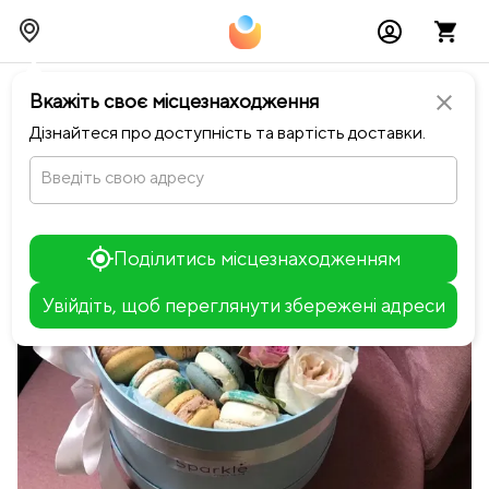
chevron_left
Повернутися до Sparkle
Вкажіть своє місцезнаходження
close
Дізнайтеся про доступність та вартість доставки.
Введіть свою адресу
Поділитись місцезнаходженням
Увійдіть, щоб переглянути збережені адреси
Leaflet
+
−