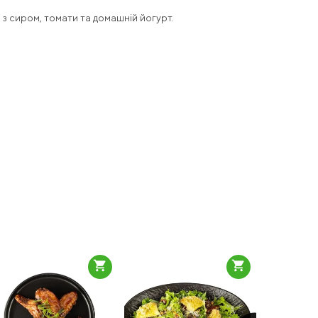
 з сиром, томати та домашній йогурт.
shopping_cart
shopping_cart