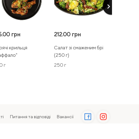
keyboard_arrow_right
5.00 грн
212.00 грн
265.00 г
рячі крильця
Салат зі смаженим брі
Капрічоза 
аффало"
(250 г)
0 г
250 г
600 г
ті
Питання та відповіді
Вакансії