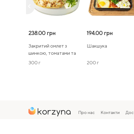
keyboard_arrow_left
238.00 грн
194.00 грн
Закритий омлет з
Шакшука
шинкою, томатами та
сиром
300 г
200 г
Про нас
Контакти
Дос