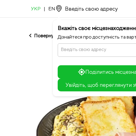
УКР
|
EN
Вкажіть своє місцезнаходженн
chevron_left
Повернутися до SpeakEasy
Дізнайтеся про доступність та варт
Введіть свою адресу
Поділитись місцез
Увійдіть, щоб переглянути 
+
−