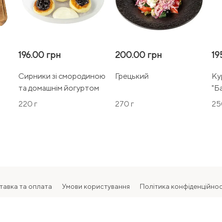
196.00 грн
200.00 грн
19
Сирники зі смородиною
Грецький
Ку
та домашнім йогуртом
"Б
220 г
270 г
25
тавка та оплата
Умови користування
Політика конфіденційнос
2026 Всі права захищені