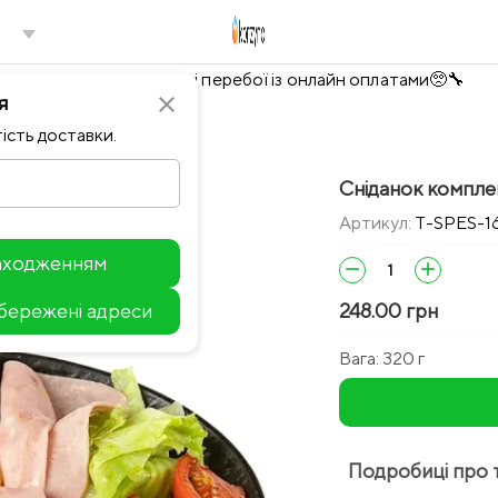
Тимчасово можливі перебої із онлайн оплатами🥺🔧
я
close
ість доставки.
Сніданок компле
Артикул:
T-SPES-1
находженням
remove
add
збережені адреси
248.00 грн
Leaflet
Вага:
320 г
Подробиці про 