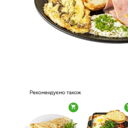
Рекомендуємо також
shopping_cart
sho