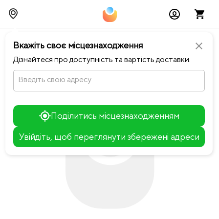
chevron_left
Повернутися до SpeakEasy
Вкажіть своє місцезнаходження
close
Дізнайтеся про доступність та вартість доставки.
Введіть свою адресу
Поділитись місцезнаходженням
Увійдіть, щоб переглянути збережені адреси
Leaflet
+
−