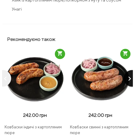
Язик із картопляним пюре,попкорном з нуту та соусом
Унагі
Рекомендуємо також
shopping_cart
shopping_cart
keyboard_arrow_left
keyboard_arrow_right
242.00 грн
242.00 грн
Ковбаски індичі з картопляним
Ковбаски свинні з картопляним
пюре
пюре