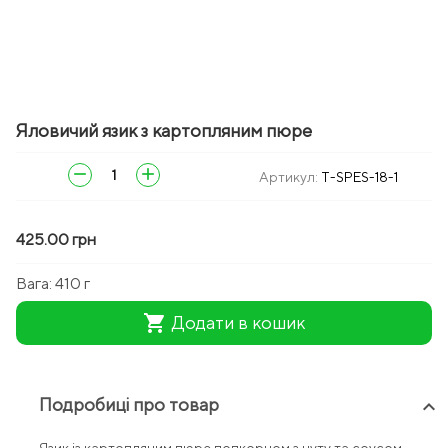
Яловичий язик з картопляним пюре
remove
add
Артикул:
T-SPES-18-1
425.00 грн
Вага:
410 г
shopping_cart
Додати в кошик
Подробиці про товар
keyboard_arrow_up