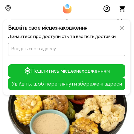
Тимчасово можливі перебої із онлайн оплатами🥺🔧
Вкажіть своє місцезнаходження
close
chevron_left
Повернутися до SpeakEasy
Дізнайтеся про доступність та вартість доставки.
Введіть свою адресу
Поділитись місцезнаходженням
Увійдіть, щоб переглянути збережені адреси
Leaflet
+
−