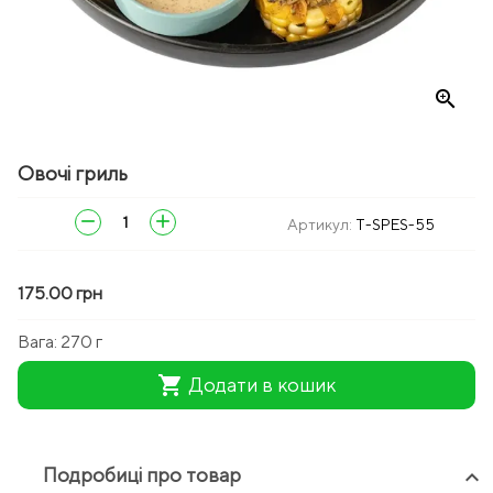
zoom_in
Овочі гриль
remove
add
Артикул:
T-SPES-55
175.00 грн
Вага:
270 г
shopping_cart
Додати в кошик
Подробиці про товар
keyboard_arrow_up