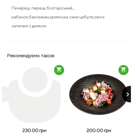
Печериці, перець болгарський, ,
кабачок,баклажан,кримська синя цибуля,овочі
запечені з димком
Рекомендуємо також
shopping_cart
shopping_cart
keyboard_arrow_left
keyboard_arrow_right
230.00 грн
200.00 грн