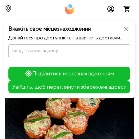
chevron_left
Повернутися до Sushi Hits
Вкажіть своє місцезнаходження
close
Дізнайтеся про доступність та вартість доставки.
Введіть свою адресу
Поділитись місцезнаходженням
Увійдіть, щоб переглянути збережені адреси
Leaflet
+
−