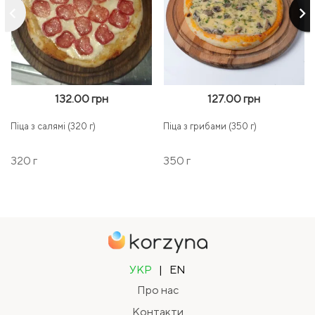
keyboard_arrow_left
keyboard_arrow_right
132.00 грн
127.00 грн
Піца з салямі (320 г)
Піца з грибами (350 г)
320 г
350 г
УКР
|
EN
Про нас
Контакти