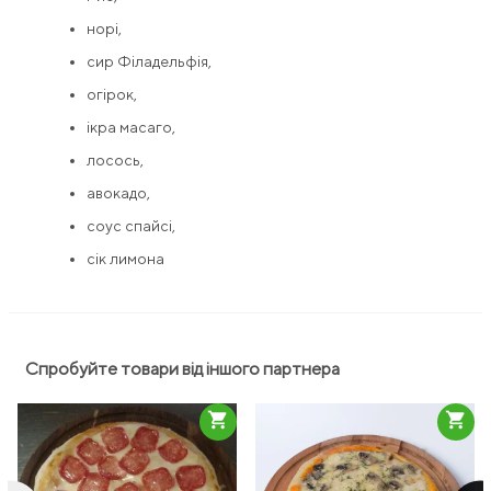
норі,
сир Філадельфія,
огірок,
ікра масаго,
лосось,
авокадо,
соус спайсі,
сік лимона
Спробуйте товари від іншого партнера
shopping_cart
shopping_cart