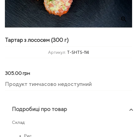
zoom_in
Тартар з лососем (300 г)
Артикул:
T-SHTS-114
305.00 грн
Продукт тимчасово недоступний
Подробиці про товар
keyboard_arrow_up
Склад:
Рис,