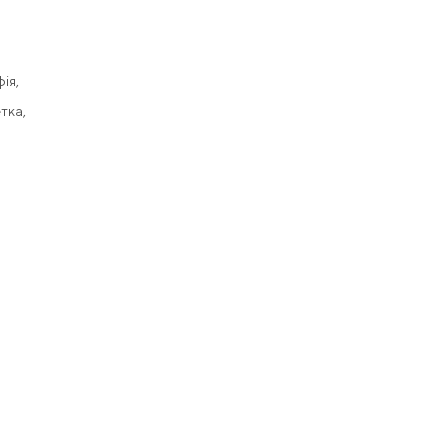
ія,
тка,