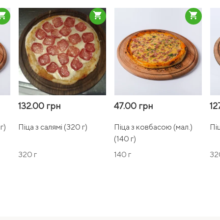
pping_cart
shopping_cart
shopping_cart
132.00 грн
47.00 грн
12
г)
Піца з салямі (320 г)
Піца з ковбасою (мал.)
Пі
(140 г)
320 г
140 г
32