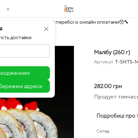
Тимчасово можливі перебої із онлайн оплатами🥺🔧
я
close
ість доставки.
Малібу (260 г)
Артикул:
T-SHTS-1
находженням
збережені адреси
282.00 грн
Leaflet
Продукт тимчас
Подробиці про 
Склад: