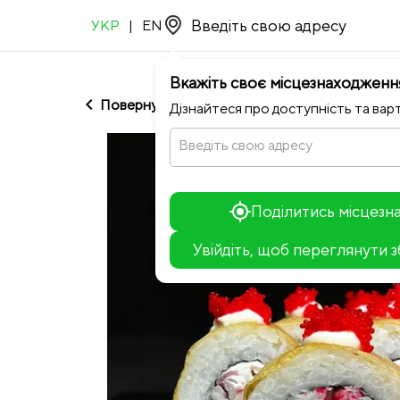
УКР
|
EN
Вкажіть своє місцезнаходженн
chevron_left
Повернутися до Sushi Hits
Дізнайтеся про доступність та варт
Введіть свою адресу
Поділитись місцез
Увійдіть, щоб переглянути 
+
−