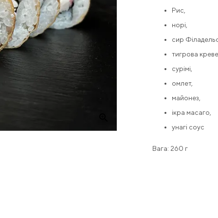
Рис,
норі,
сир Філадельф
тигрова креве
сурімі,
омлет,
майонез,
ікра масаго,
zoom_in
унагі соус
Вага: 260 г