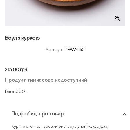
zoom_in
Боул з куркою
Артикул:
T-WAN-62
215.00 грн
Продукт тимчасово недоступний
Вага:
300 г
Подробиці про товар
keyboard_arrow_up
Куряче стегно, паровий рис, соус унагі, кукурудза,