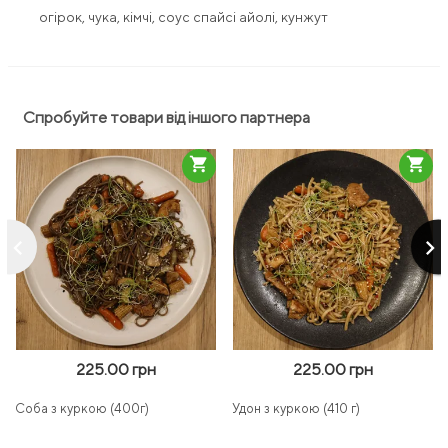
огірок, чука, кімчі, соус спайсі айолі, кунжут
Спробуйте товари від іншого партнера
shopping_cart
shopping_cart
keyboard_arrow_left
keyboard_arrow_right
225.00 грн
225.00 грн
Соба з куркою (400г)
Удон з куркою (410 г)