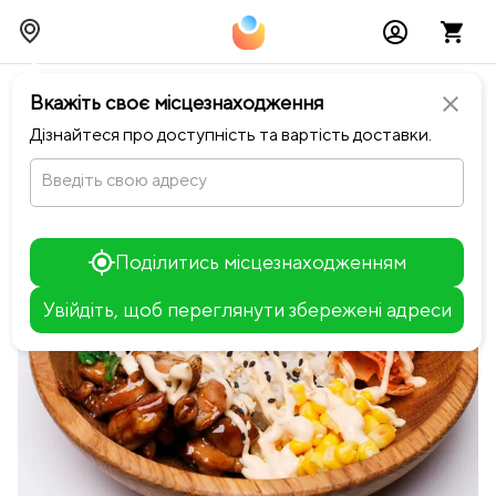
chevron_left
Повернутися до Warung
Вкажіть своє місцезнаходження
close
Дізнайтеся про доступність та вартість доставки.
Введіть свою адресу
Поділитись місцезнаходженням
Увійдіть, щоб переглянути збережені адреси
Leaflet
+
−